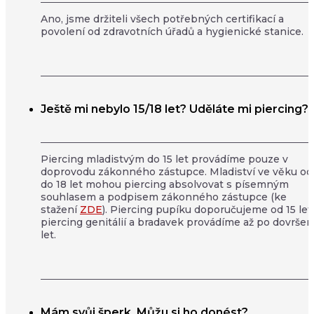
Ano, jsme držiteli všech potřebných certifikací a
povolení od zdravotních úřadů a hygienické stanice.
Ještě mi nebylo 15/18 let? Uděláte mi piercing?
Piercing mladistvým do 15 let provádíme pouze v
doprovodu zákonného zástupce. Mladiství ve věku od
do 18 let mohou piercing absolvovat s písemným
souhlasem a podpisem zákonného zástupce (ke
stažení
ZDE
). Piercing pupíku doporučujeme od 15 let,
piercing genitálií a bradavek provádíme až po dovršen
let.
Mám svůj šperk. Můžu si ho donést?