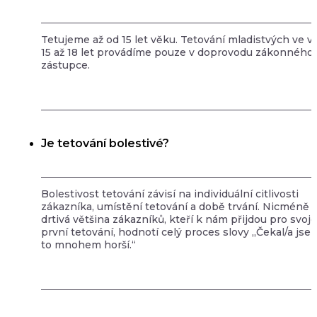
Tetujeme až od 15 let věku. Tetování mladistvých ve v
15 až 18 let provádíme pouze v doprovodu zákonného
zástupce.
Je tetování bolestivé?
Bolestivost tetování závisí na individuální citlivosti
zákazníka, umístění tetování a době trvání. Nicméně
drtivá většina zákazníků, kteří k nám přijdou pro svoje
první tetování, hodnotí celý proces slovy „Čekal/a jse
to mnohem horší.“