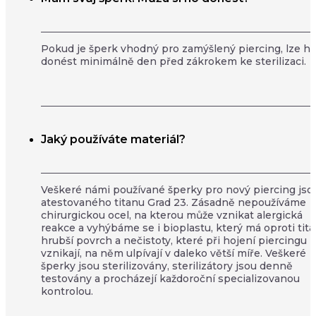
Pokud je šperk vhodný pro zamýšlený piercing, lze h
donést minimálně den před zákrokem ke sterilizaci.
Jaký používáte materiál?
Veškeré námi používané šperky pro nový piercing jso
atestovaného titanu Grad 23. Zásadně nepoužíváme
chirurgickou ocel, na kterou může vznikat alergická
reakce a vyhýbáme se i bioplastu, který má oproti tit
hrubší povrch a nečistoty, které při hojení piercingu
vznikají, na něm ulpívají v daleko větší míře. Veškeré
šperky jsou sterilizovány, sterilizátory jsou denně
testovány a procházejí každoroční specializovanou
kontrolou.