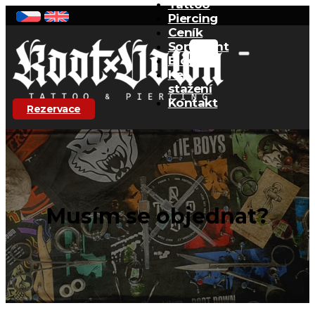
Tattoo
Piercing
Ceník
Sortiment
Blog
Ke
stažení
Kontakt
Rezervace
Musím se objednat?