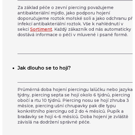
Za základ péče o zevní piercing považujeme
antibakteriální mýdlo, jako podporu hojení
doporučujeme roztok mořské soli a jako odchranu př
infekcí antibakteriální roztok. Vše k nahlédnutí v
sekci
Sortiment
. Každý zákazník od nás automaticky
dostává informace o péči v mluvené i psané formě.
Jak dlouho se to hojí?
Průměrná doba hojení piercingu lalůčku nebo jazyka j
týdny, piercing septa se hojí okolo 6 týdnů, piercing
obočí a rtu 10 týdnů. Piercing nosu se hojí zhruba 3
měsíce, piercing ušní chrupavky pak dle typu
konkrétního piercingu od 2 do 4 měsíců. Pupík a
bradavky se hojí 4-6 měsíců. Doba hojení je zvláště
závislá na dodržení správné péče.