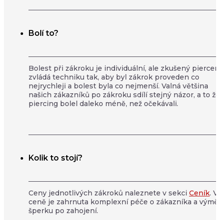
Bolí to?
Bolest při zákroku je individuální, ale zkušený piercer
zvládá techniku tak, aby byl zákrok proveden co
nejrychleji a bolest byla co nejmenší. Valná většina
našich zákazníků po zákroku sdílí stejný názor, a to že
piercing bolel daleko méně, než očekávali.
Kolik to stojí?
Ceny jednotlivých zákroků naleznete v sekci
Ceník
. V
ceně je zahrnuta komplexní péče o zákazníka a výmě
šperku po zahojení.