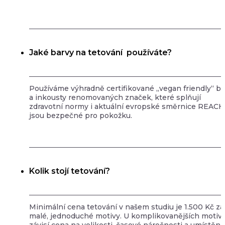
Jaké barvy na tetování používáte?
Používáme výhradně certifikované „vegan friendly“ ba
a inkousty renomovaných značek, které splňují
zdravotní normy i aktuální evropské směrnice REACH
jsou bezpečné pro pokožku.
Kolik stojí tetování?
Minimální cena tetování v našem studiu je 1.500 Kč za
malé, jednoduché motivy. U komplikovanějších motiv
závisí cena na velikosti, časové náročnosti a umístění