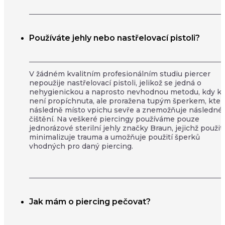
Používáte jehly nebo nastřelovací pistoli?
V žádném kvalitním profesionálním studiu piercer
nepoužije nastřelovací pistoli, jelikož se jedná o
nehygienickou a naprosto nevhodnou metodu, kdy k
není propíchnuta, ale proražena tupým šperkem, kter
následně místo vpichu sevře a znemožňuje následné
čištění. Na veškeré piercingy používáme pouze
jednorázové sterilní jehly značky Braun, jejichž použití
minimalizuje trauma a umožňuje použití šperků
vhodných pro daný piercing.
Jak mám o piercing pečovat?