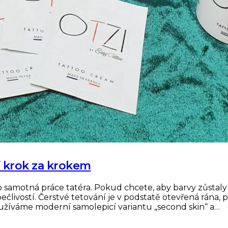
tí krok za krokem
o samotná práce tatéra. Pokud chcete, aby barvy zůstaly sy
člivostí. Čerstvé tetování je v podstatě otevřená rána, 
užíváme moderní samolepicí variantu „second skin“ a…