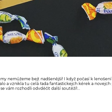
my nemůžeme bejt nadšenější! I když počasí k lenošení
lo a vznikla tu celá řada fantastickejch kérek a novejch 
e vám rozhodli odvděčit další soutěží!…