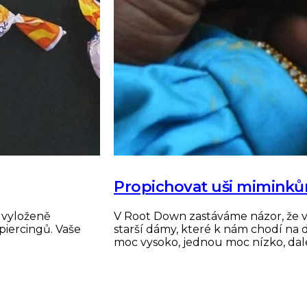
Propichovat uši miminků
 vyloženě
V Root Down zastáváme názor, že v
piercingů. Vaše
starší dámy, které k nám chodí na d
moc vysoko, jednou moc nízko, dal
Číst dále