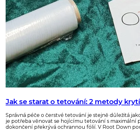
Jak se starat o tetování: 2 metody kry
Správná péče o čerstvé tetování je stejně důležitá jak
je potřeba věnovat se hojícímu tetování s maximální pe
dokončení překrývá ochrannou fólií. V Root Down po