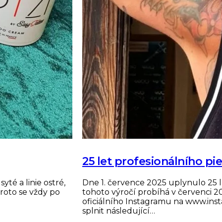
25 let profesionálního p
té a linie ostré,
Dne 1. července 2025 uplynulo 25 l
proto se vždy po
tohoto výročí probíhá v červenci 
oficiálního Instagramu na www.inst
splnit následující…