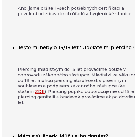
Ano, jsme držiteli všech potřebných certifikací a
povolení od zdravotních úřadů a hygienické stanice.
Ještě mi nebylo 15/18 let? Uděláte mi piercing?
Piercing mladistvým do 15 let provádíme pouze v
doprovodu zákonného zástupce. Mladiství ve věku od
do 18 let mohou piercing absolvovat s písemným
souhlasem a podpisem zákonného zástupce (ke
stažení
ZDE
). Piercing pupíku doporučujeme od 15 let,
piercing genitálií a bradavek provádíme až po dovršen
let.
Mám svůj šperk. Můžu si ho donést?