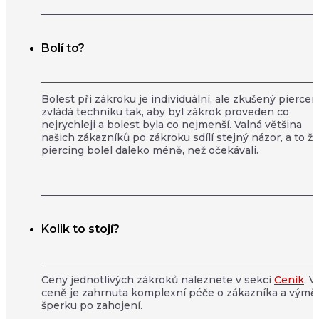
Bolí to?
Bolest při zákroku je individuální, ale zkušený piercer
zvládá techniku tak, aby byl zákrok proveden co
nejrychleji a bolest byla co nejmenší. Valná většina
našich zákazníků po zákroku sdílí stejný názor, a to že
piercing bolel daleko méně, než očekávali.
Kolik to stojí?
Ceny jednotlivých zákroků naleznete v sekci
Ceník
. V
ceně je zahrnuta komplexní péče o zákazníka a výmě
šperku po zahojení.