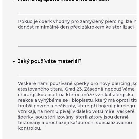
Pokud je šperk vhodný pro zamýšlený piercing, lze h
donést minimálně den před zákrokem ke sterilizaci.
Jaký používáte materiál?
Veškeré námi používané šperky pro nový piercing jso
atestovaného titanu Grad 23. Zásadně nepoužíváme
chirurgickou ocel, na kterou může vznikat alergická
reakce a vyhýbáme se i bioplastu, který má oproti tit
hrubší povrch a nečistoty, které při hojení piercingu
vznikají, na něm ulpívají v daleko větší míře. Veškeré
šperky jsou sterilizovány, sterilizátory jsou denně
testovány a procházejí každoroční specializovanou
kontrolou.