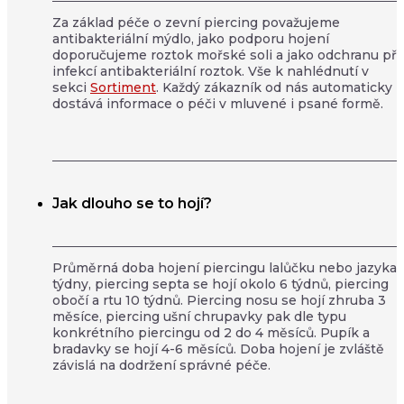
Za základ péče o zevní piercing považujeme
antibakteriální mýdlo, jako podporu hojení
doporučujeme roztok mořské soli a jako odchranu př
infekcí antibakteriální roztok. Vše k nahlédnutí v
sekci
Sortiment
. Každý zákazník od nás automaticky
dostává informace o péči v mluvené i psané formě.
Jak dlouho se to hojí?
Průměrná doba hojení piercingu lalůčku nebo jazyka j
týdny, piercing septa se hojí okolo 6 týdnů, piercing
obočí a rtu 10 týdnů. Piercing nosu se hojí zhruba 3
měsíce, piercing ušní chrupavky pak dle typu
konkrétního piercingu od 2 do 4 měsíců. Pupík a
bradavky se hojí 4-6 měsíců. Doba hojení je zvláště
závislá na dodržení správné péče.