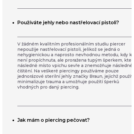
Používáte jehly nebo nastřelovací pistoli?
V žádném kvalitním profesionálním studiu piercer
nepoužije nastřelovací pistoli, jelikož se jedná o
nehygienickou a naprosto nevhodnou metodu, kdy k
není propíchnuta, ale proražena tupým šperkem, kter
následně místo vpichu sevře a znemožňuje následné
čištění. Na veškeré piercingy používáme pouze
jednorázové sterilní jehly značky Braun, jejichž použití
minimalizuje trauma a umožňuje použití šperků
vhodných pro daný piercing.
Jak mám o piercing pečovat?