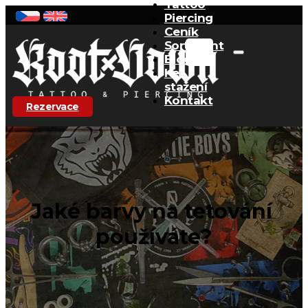
Tattoo
Piercing
Ceník
Sortiment
Blog
Ke
stažení
Kontakt
Rezervace
Jaké barvy na tetování
používáte?