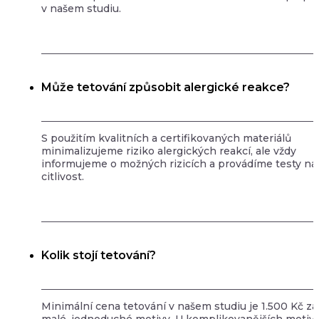
v našem studiu.
Může tetování způsobit alergické reakce?
S použitím kvalitních a certifikovaných materiálů
minimalizujeme riziko alergických reakcí, ale vždy
informujeme o možných rizicích a provádíme testy na
citlivost.
Kolik stojí tetování?
Minimální cena tetování v našem studiu je 1.500 Kč za
malé, jednoduché motivy. U komplikovanějších motiv